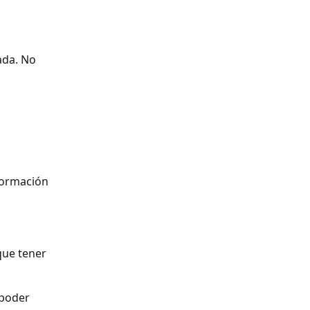
da. No 
formación 
que tener 
poder 