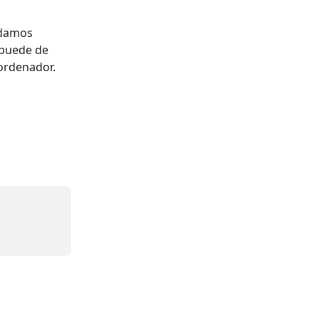
ndamos 
puede de 
ordenador.