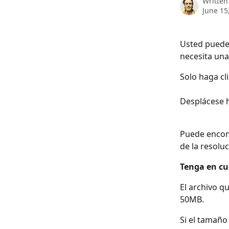
Written
June 15
Usted puede 
necesita una
Solo haga cl
Desplácese h
Puede encont
de la resolu
Tenga en cu
El archivo q
50MB.
Si el tamaño